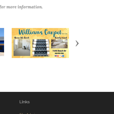
 for more information.
Next
Links