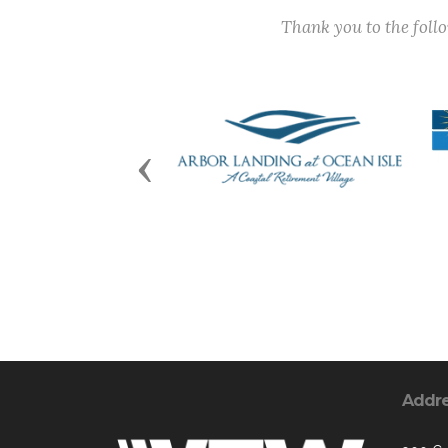
Thank you to the fol
Previous
Addr