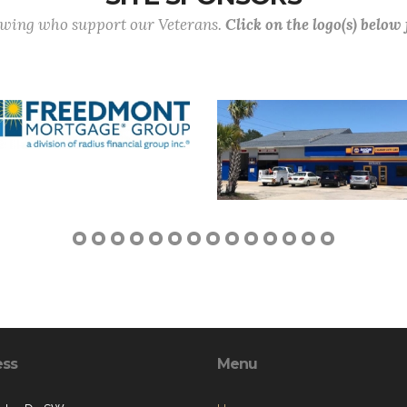
lowing who support our Veterans.
Click on the logo(s) below
ess
Menu